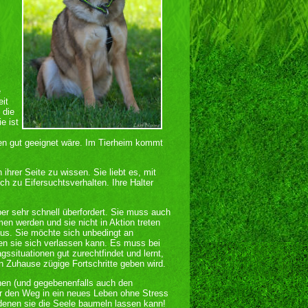
e
it
 die
e ist
ben gut geeignet wäre. Im Tierheim kommt
ihrer Seite zu wissen. Sie liebt es, mit
ch zu Eifersuchtsverhalten. Ihre Halter
ber sehr schnell überfordert. Sie muss auch
n werden und sie nicht in Aktion treten
us. Sie möchte sich unbedingt an
 den sie sich verlassen kann. Es muss bei
gssituationen gut zurechtfindet und lernt,
en Zuhause zügige Fortschritte geben wird.
hen (und gegebenenfalls auch den
hr den Weg in ein neues Leben ohne Stress
 denen sie die Seele baumeln lassen kann!