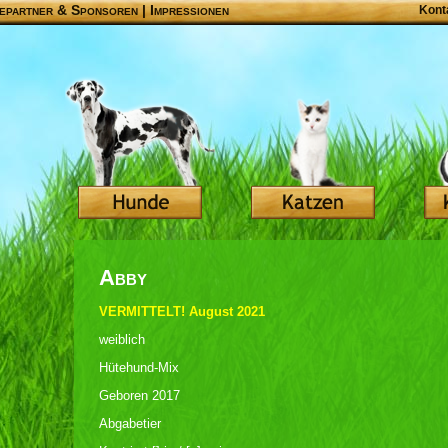
epartner & Sponsoren
|
Impressionen
Kont
Abby
VERMITTELT! August 2021
weiblich
Hütehund-Mix
Geboren 2017
Abgabetier