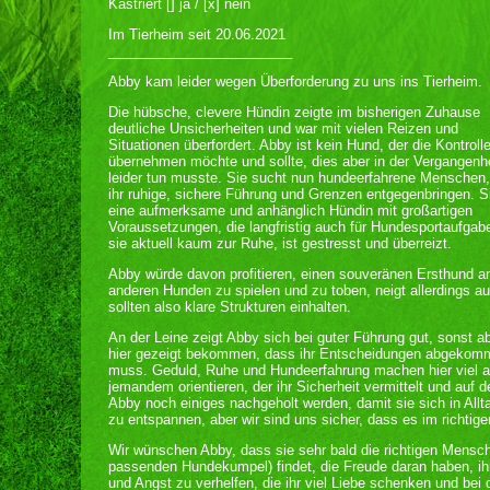
Kastriert [] ja / [x] nein
Im Tierheim seit 20.06.2021
________________________
Abby kam leider wegen Überforderung zu uns ins Tierheim.
Die hübsche, clevere Hündin zeigte im bisherigen Zuhause
deutliche Unsicherheiten und war mit vielen Reizen und
Situationen überfordert. Abby ist kein Hund, der die Kontroll
übernehmen möchte und sollte, dies aber in der Vergangenhe
leider tun musste. Sie sucht nun hundeerfahrene Menschen,
ihr ruhige, sichere Führung und Grenzen entgegenbringen. Si
eine aufmerksame und anhänglich Hündin mit großartigen
Voraussetzungen, die langfristig auch für Hundesportaufga
sie aktuell kaum zur Ruhe, ist gestresst und überreizt.
Abby würde davon profitieren, einen souveränen Ersthund an 
anderen Hunden zu spielen und zu toben, neigt allerdings au
sollten also klare Strukturen einhalten.
An der Leine zeigt Abby sich bei guter Führung gut, sonst a
hier gezeigt bekommen, dass ihr Entscheidungen abgekomme
muss. Geduld, Ruhe und Hundeerfahrung machen hier viel a
jemandem orientieren, der ihr Sicherheit vermittelt und auf
Abby noch einiges nachgeholt werden, damit sie sich in Allta
zu entspannen, aber wir sind uns sicher, dass es im richtig
Wir wünschen Abby, dass sie sehr bald die richtigen Mensc
passenden Hundekumpel) findet, die Freude daran haben, i
und Angst zu verhelfen, die ihr viel Liebe schenken und bei