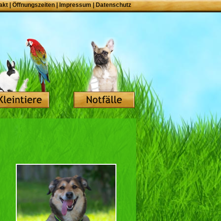
akt
|
Öffnungszeiten
|
Impressum
|
Datenschutz