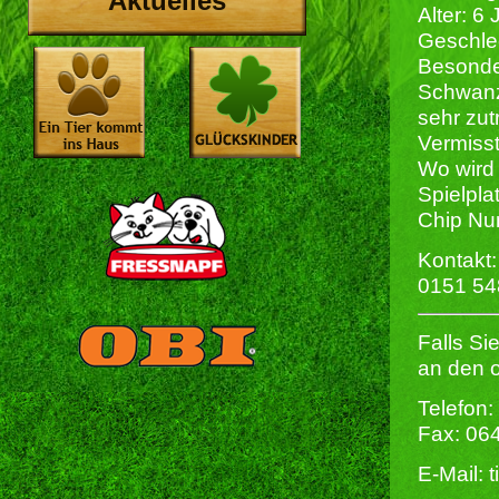
Aktuelles
Alter: 6
Geschlec
Besonde
Schwanz 
sehr zut
Vermisst
Wo wird 
Spielpla
Chip Nu
Kontakt:
0151 5
Falls Si
an den 
Telefon:
Fax: 06
E-Mail: 