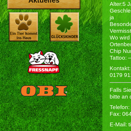
Aktuelles
Alter:5 
Geschlec
ja
Besonder
Vermisst
Wo wird 
Ortenbe
Chip Nu
Tattoo: 
Kontakt:
0179 9
Falls Si
bitte an
Telefon:
Fax: 06
E-Mail: 