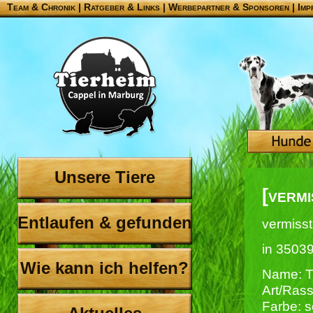
Team & Chronik
|
Ratgeber & Links
|
Werbepartner & Sponsoren
|
Imp
Unsere Tiere
[vermi
Entlaufen & gefunden
vermisst
in 3503
Wie kann ich helfen?
Name: Ti
Art/Ras
Farbe: 