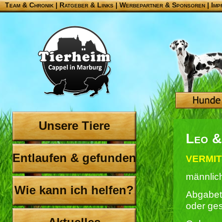
Team & Chronik
|
Ratgeber & Links
|
Werbepartner & Sponsoren
|
Imp
Unsere Tiere
Leo &
Entlaufen & gefunden
VERMIT
männlich
Wie kann ich helfen?
Abgabet
oder ges