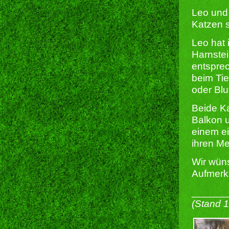
Leo und
Katzen s
Leo hat
Harnstei
entspre
beim Tie
oder Blu
Beide K
Balkon u
einem e
ihren M
Wir wün
Aufmerks
______
(Stand 