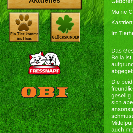
Aktuelles
Geboren
Maine C
Kastriert 
Im Tierh
______
Das Ges
Bella is
aufgrund
abgegeb
Die beid
freundli
gesellig
sich abe
ansonste
schmuse
Mittelpu
auch mit