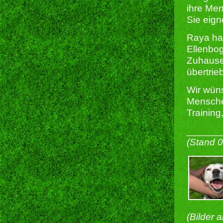
ihre Men
Sie eign
Raya hat
Ellenbog
Zuhause,
übertrie
Wir wün
Menschen
Training
______
(Stand 
(Bilder 