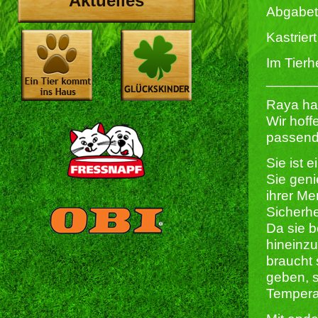
Aktuelles
Abgabet
Kastriert 
Im Tierh
______
Raya ha
Wir hoff
passend
Sie ist 
Sie geni
ihrer Me
Sicherhe
Da sie b
hineinzu
braucht 
geben, 
Temper