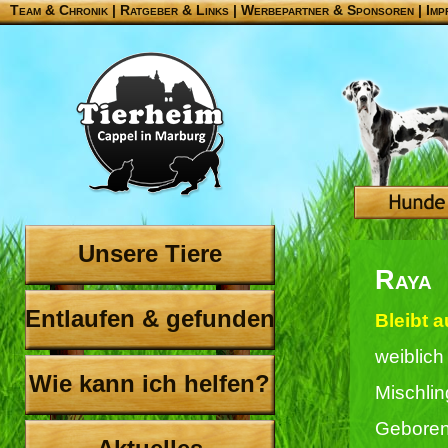
Team & Chronik
|
Ratgeber & Links
|
Werbepartner & Sponsoren
|
Imp
Unsere Tiere
Raya
Entlaufen & gefunden
Bleibt a
weiblich
Wie kann ich helfen?
Mischli
Geboren