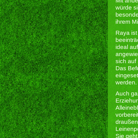
Mit ande
würde si
besonde
ihrem M
Raya ist
beeinträ
ideal au
angewie
sich auf 
Das Befo
eingeset
werden.
Auch ga
Erziehu
Alleineb
vorberei
draußen
Leinenpö
Sie geht