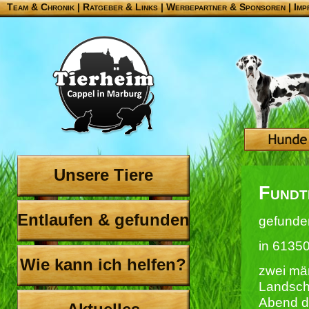
Team & Chronik
|
Ratgeber & Links
|
Werbepartner & Sponsoren
|
Imp
Unsere Tiere
Fundt
Entlaufen & gefunden
gefunde
in 6135
Wie kann ich helfen?
zwei män
Landsch
Abend d