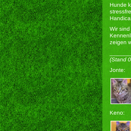
Hunde kö
stressfr
Handicap
Wir sind
Kennenle
zeigen 
______
(Stand 
Jonte:
Keno: