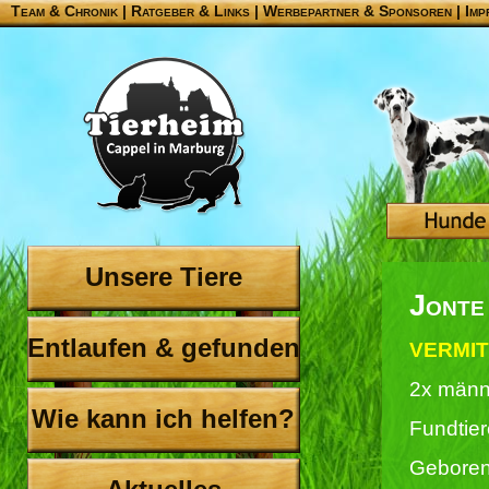
Team & Chronik
|
Ratgeber & Links
|
Werbepartner & Sponsoren
|
Imp
Unsere Tiere
Jonte
Entlaufen & gefunden
VERMIT
2x männ
Wie kann ich helfen?
Fundtie
Geboren