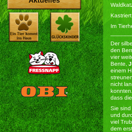
Aktuelles
Waldkat
Kastriert 
Im Tierh
______
Der silb
den Ber
vier wei
Bente,
J
einem Ho
streune
nicht la
konnten
dass die
Sie sind
und durc
viel Tru
dem erst