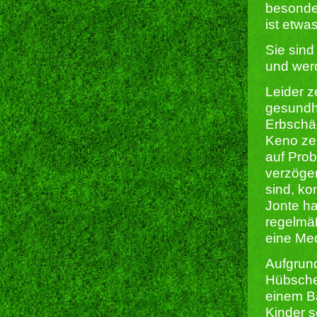
besonde
ist etwa
Sie sind
und werd
Leider z
gesundhe
Erbschäd
Keno zei
auf Prob
verzöger
sind, kon
Jonte ha
regelmäß
eine Med
Aufgrund
Hübsche
einem Ba
Kinder s