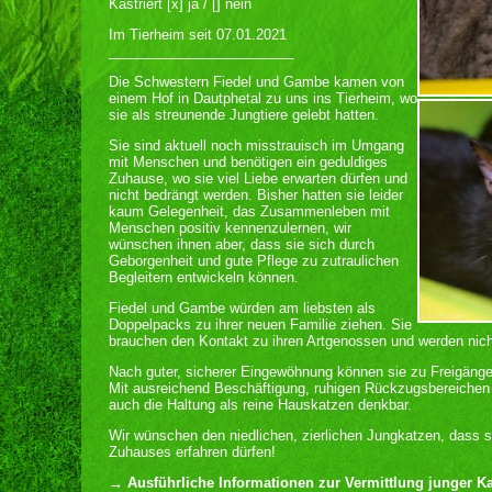
Kastriert [x] ja / [] nein
Im Tierheim seit 07.01.2021
________________________
Die Schwestern Fiedel und Gambe kamen von
einem Hof in Dautphetal zu uns ins Tierheim, wo
sie als streunende Jungtiere gelebt hatten.
Sie sind aktuell noch misstrauisch im Umgang
mit Menschen und benötigen ein geduldiges
Zuhause, wo sie viel Liebe erwarten dürfen und
nicht bedrängt werden. Bisher hatten sie leider
kaum Gelegenheit, das Zusammenleben mit
Menschen positiv kennenzulernen, wir
wünschen ihnen aber, dass sie sich durch
Geborgenheit und gute Pflege zu zutraulichen
Begleitern entwickeln können.
Fiedel und Gambe würden am liebsten als
Doppelpacks zu ihrer neuen Familie ziehen. Sie
brauchen den Kontakt zu ihren Artgenossen und werden nicht 
Nach guter, sicherer Eingewöhnung können sie zu Freigäng
Mit ausreichend Beschäftigung, ruhigen Rückzugsbereichen u
auch die Haltung als reine Hauskatzen denkbar.
Wir wünschen den niedlichen, zierlichen Jungkatzen, dass 
Zuhauses erfahren dürfen!
→ Ausführliche Informationen zur Vermittlung junger Kat