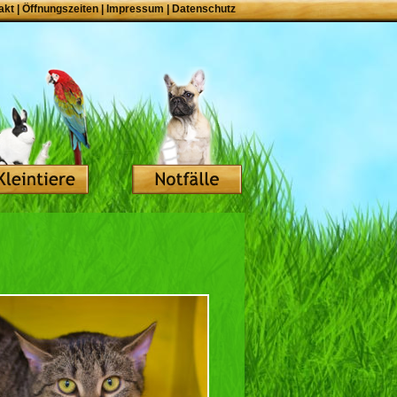
akt
|
Öffnungszeiten
|
Impressum
|
Datenschutz