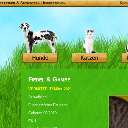
epartner & Sponsoren
|
Impressionen
Kont
Fiedel & Gambe
VERMITTELT! März 2021
2x weiblich
Fundtiere/eher Freigang
Geboren 06/2020
EKH