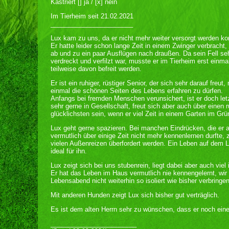
Kastriert [] ja / [x] nein
Im Tierheim seit 21.02.2021
_______________________
Lux kam zu uns, da er nicht mehr weiter versorgt werden ko
Er hatte leider schon lange Zeit in einem Zwinger verbracht,
ab und zu ein paar Ausflügen nach draußen. Da sein Fell se
verdreckt und verfilzt war, musste er im Tierheim erst einma
teilweise davon befreit werden.
Er ist ein ruhiger, rüstiger Senior, der sich sehr darauf freut,
einmal die schönen Seiten des Lebens erfahren zu dürfen.
Anfangs bei fremden Menschen verunsichert, ist er doch letz
sehr gerne in Gesellschaft, freut sich aber auch über einen
glücklichsten sein, wenn er viel Zeit in einem Garten im Grü
Lux geht gerne spazieren. Bei manchen Eindrücken, die er a
vermutlich über einige Zeit nicht mehr kennenlernen durfte, z
vielen Außenreizen überfordert werden. Ein Leben auf dem 
ideal für ihn.
Lux zeigt sich bei uns stubenrein, liegt dabei aber auch vi
Er hat das Leben im Haus vermutlich nie kennengelernt, wi
Lebensabend nicht weiterhin so isoliert wie bisher verbring
Mit anderen Hunden zeigt Lux sich bisher gut verträglich.
Es ist dem alten Herrn sehr zu wünschen, dass er noch eine 
________________________