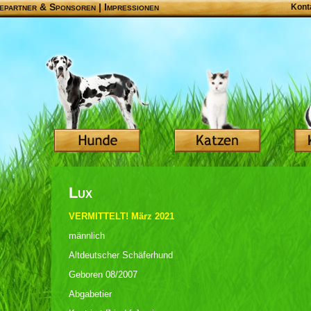
epartner & Sponsoren
|
Impressionen
Kont
Lux
VERMITTELT! März 2021
männlich
Altdeutscher Schäferhund
Geboren 08/2007
Abgabetier