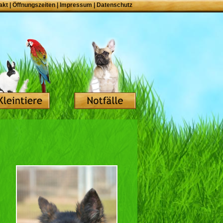
akt
|
Öffnungszeiten
|
Impressum
|
Datenschutz