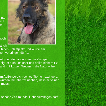
nnte.
 mit
hr
l
 noch
tlich
 ruhigen Schlafplatz und würde am
nen verbringen dürfte.
ufgrund der langen Zeit im Zwinger
eigt er sich unsicher und sollte nicht mit zu
Land mit kurzen Wegen in die Natur wäre
el im Außenbereich seines Tierheimzwingers.
r würden ihm aber wünschen, dass er seinen
en muss.
schöne Zeit mit viel Liebe verbringen darf!