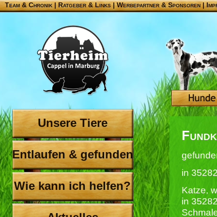
Team & Chronik
|
Ratgeber & Links
|
Werbepartner & Sponsoren
|
Imp
Unsere Tiere
Fundk
Entlaufen & gefunden
gefunde
in 3528
Wie kann ich helfen?
Katze, 
in 3528
Schmalei