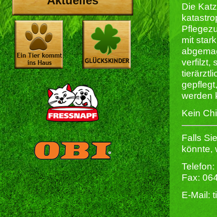
Aktuelles
Die Katz
katastr
Pflegezu
mit star
abgemage
verfilzt,
tierärzt
gepflegt,
werden 
Kein Chi
Falls Si
könnte, 
Telefon:
Fax: 06
E-Mail: 