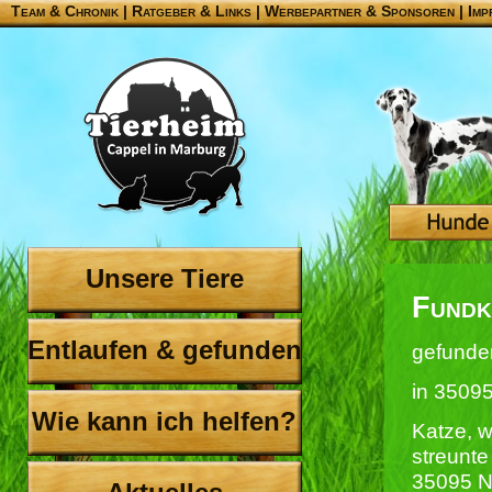
Team & Chronik
|
Ratgeber & Links
|
Werbepartner & Sponsoren
|
Imp
Unsere Tiere
Fundk
Entlaufen & gefunden
gefunde
in 3509
Wie kann ich helfen?
Katze, we
streunte
35095 N