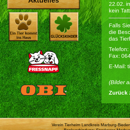
Aktuelles
22.02. i
kein Tat
Falls Si
die Besc
das Tier
Telefon:
Fax: 06
E-Mail: 
(Bilder 
Zurück 
Verein Tierheim Landkreis Marburg-Bieden