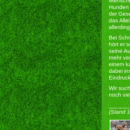
Menschen
Hunden 
der Ges
das Alle
allerdin
Bei Schn
hört er 
seine A
mehr ver
einem ka
dabei in
Eindruck
Wir such
noch vie
______
(Stand 