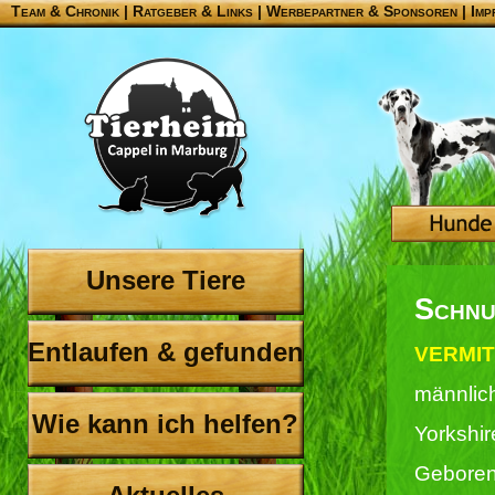
Team & Chronik
|
Ratgeber & Links
|
Werbepartner & Sponsoren
|
Imp
Unsere Tiere
Schnu
Entlaufen & gefunden
VERMIT
männlic
Wie kann ich helfen?
Yorkshir
Geboren