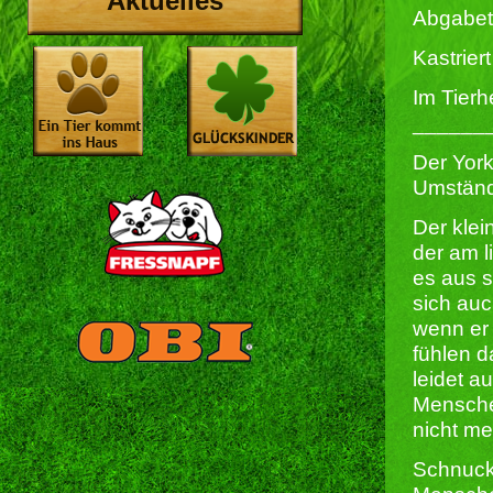
Aktuelles
Abgabet
Kastriert 
Im Tierh
______
Der York
Umständ
Der klei
der am l
es aus s
sich auc
wenn er 
fühlen d
leidet a
Menschen
nicht me
Schnuck