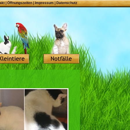
akt
|
Öffnungszeiten
|
Impressum
|
Datenschutz