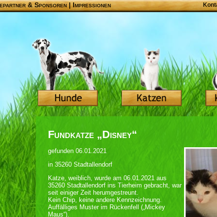
epartner & Sponsoren
|
Impressionen
Kont
Fundkatze „Disney“
gefunden 06.01.2021
in 35260 Stadtallendorf
Katze, weiblich, wurde am 06.01.2021 aus
35260 Stadtallendorf ins Tierheim gebracht, war
seit einiger Zeit herumgestreunt.
Kein Chip, keine andere Kennzeichnung.
Auffälliges Muster im Rückenfell („Mickey
Maus“).