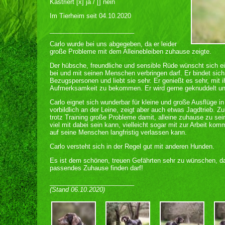
Kastriert [x] ja / [] nein
Im Tierheim seit 04.10.2020
________________________
Carlo wurde bei uns abgegeben, da er leider
große Probleme mit dem Alleinebleiben zuhause zeigte.
Der hübsche, freundliche und sensible Rüde wünscht sich ein
bei und mit seinen Menschen verbringen darf. Er bindet sich
Bezugspersonen und liebt sie sehr. Er genießt es sehr, mit
Aufmerksamkeit zu bekommen. Er wird gerne geknuddelt und 
Carlo eignet sich wunderbar für kleine und große Ausflüge i
vorbildlich an der Leine, zeigt aber auch etwas Jagdtrieb. Zu
trotz Training große Probleme damit, alleine zuhause zu sei
viel mit dabei sein kann, vielleicht sogar mit zur Arbeit kom
auf seine Menschen langfristig verlassen kann.
Carlo versteht sich in der Regel gut mit anderen Hunden.
Es ist dem schönen, treuen Gefährten sehr zu wünschen, da
passendes Zuhause finden darf!
________________________
(Stand 06.10.2020)