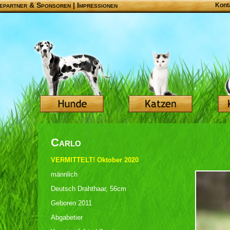
epartner & Sponsoren
|
Impressionen
Kont
Carlo
VERMITTELT! Oktober 2020
männlich
Deutsch Drahthaar, 56cm
Geboren 2011
Abgabetier