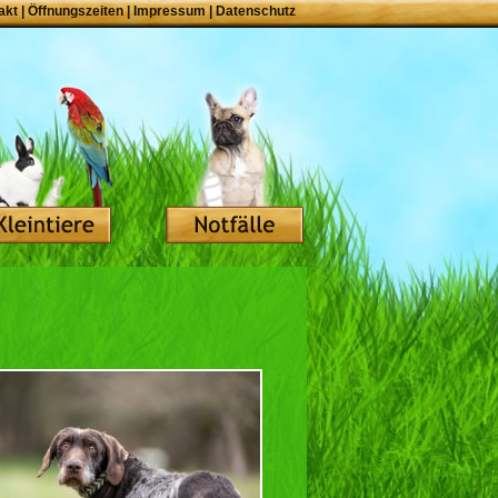
akt
|
Öffnungszeiten
|
Impressum
|
Datenschutz