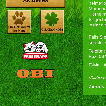
Aktuelles
heimatlo
Mornshau
Tierheim
Ist gech
leider ni
Falls Si
könnte, 
Telefon:
Fax: 06
E-Mail: 
(Bilder 
Zurück 