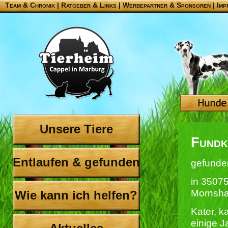
Team & Chronik
|
Ratgeber & Links
|
Werbepartner & Sponsoren
|
Imp
Unsere Tiere
Fundk
Entlaufen & gefunden
gefunde
in 3507
Mornsh
Wie kann ich helfen?
Kater, ka
einige 