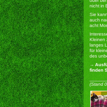
oder bei
nicht in 
Sie kan
auch nac
acht Mo
Interes
Kleinen 
langes L
für klei
des unbe
→ Ausfü
finden S
______
(Stand 