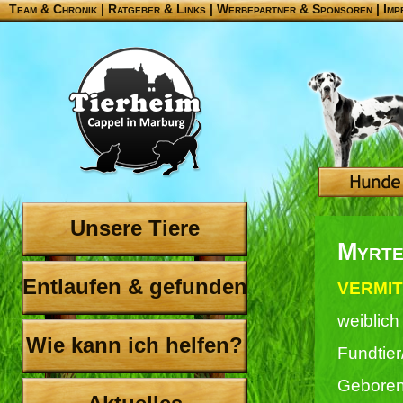
Team & Chronik
|
Ratgeber & Links
|
Werbepartner & Sponsoren
|
Imp
Unsere Tiere
Myrt
Entlaufen & gefunden
VERMIT
weiblich
Wie kann ich helfen?
Fundtie
Geboren