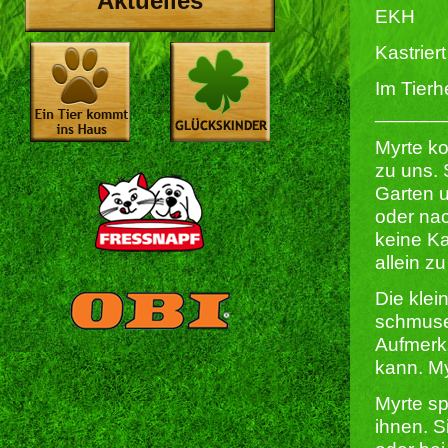
Aktuelles
EKH
Kastriert 
Im Tierh
______
Myrte ko
zu uns. 
Garten u
oder na
keine Ka
allein z
Die klei
schmuseb
Aufmerk
kann. My
Myrte sp
ihnen. S