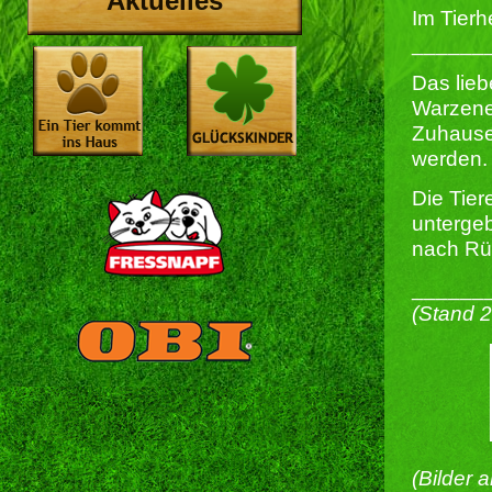
Aktuelles
Im Tierh
______
Das lie
Warzene
Zuhause,
werden.
Die Tier
untergeb
nach Rüc
______
(Stand 
(Bilder 