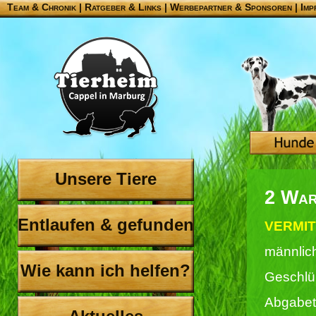
Team & Chronik
|
Ratgeber & Links
|
Werbepartner & Sponsoren
|
Imp
Unsere Tiere
2 War
Entlaufen & gefunden
VERMIT
männlich
Wie kann ich helfen?
Geschlü
Abgabet