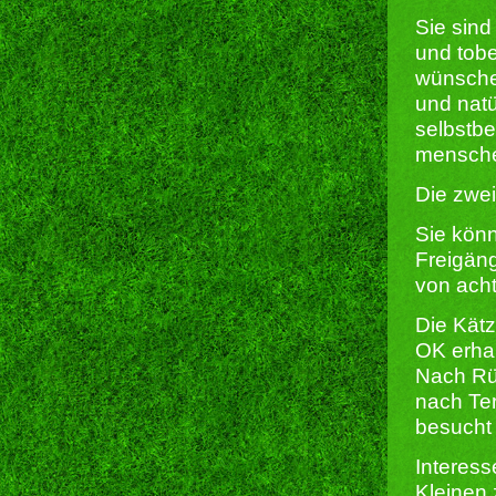
Sie sind
und tobe
wünschen
und natü
selbstbe
mensche
Die zwe
Sie kön
Freigäng
von acht
Die Kätz
OK erhal
Nach Rü
nach Ter
besucht
Interes
Kleinen 