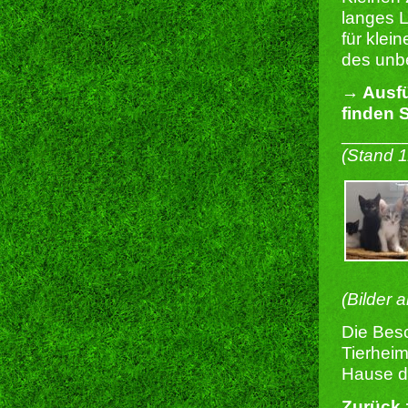
langes L
für klei
des unbe
→ Ausfü
finden S
______
(Stand 
(Bilder 
Die Besc
Tierheim
Hause du
Zurück 