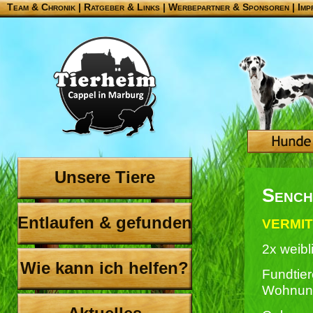
Team & Chronik
|
Ratgeber & Links
|
Werbepartner & Sponsoren
|
Imp
Unsere Tiere
Sench
Entlaufen & gefunden
VERMITT
2x weibl
Wie kann ich helfen?
Fundtier
Wohnun