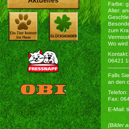
Aktuelles
Farbe: g
Alter: a
Geschlec
Besonder
zum Krau
Vermisst
Wo wird 
Kontakt:
06421 1
Falls Si
an den 
Telefon:
Fax: 06
E-Mail: 
(Bilder 