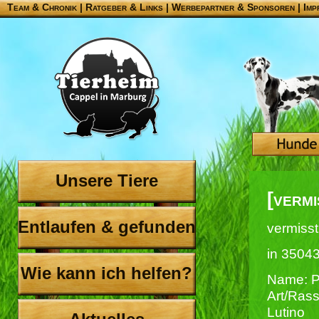
Team & Chronik
|
Ratgeber & Links
|
Werbepartner & Sponsoren
|
Imp
Unsere Tiere
[verm
Entlaufen & gefunden
vermisst
in 35043
Wie kann ich helfen?
Name: P
Art/Rass
Lutino