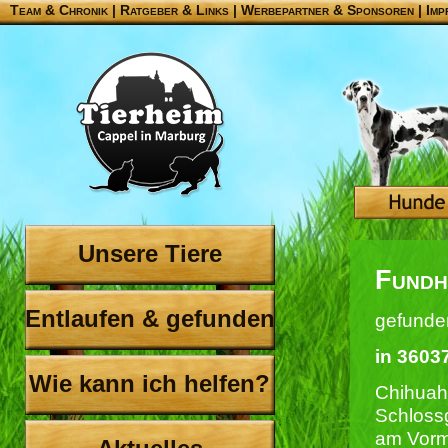
Team & Chronik
|
Ratgeber & Links
|
Werbepartner & Sponsoren
|
Imp
Unsere Tiere
Fundh
Entlaufen & gefunden
gefunde
in 3603
Wie kann ich helfen?
Chihuah
Schloss
am Vorm