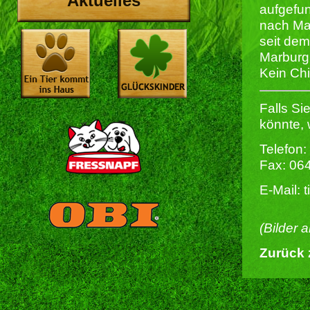
Aktuelles
aufgefun
nach Ma
seit dem
Marburg
Kein Ch
Falls Si
könnte, 
Telefon:
Fax: 06
E-Mail: 
(Bilder 
Zurück 