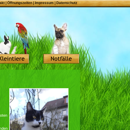
akt
|
Öffnungszeiten
|
Impressum
|
Datenschutz
foten
emden