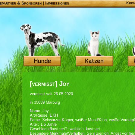
epartner & Sponsoren
|
Impressionen
Kont
[vermisst] Joy
vermisst seit 26.05.2020
in 35039 Marburg
Name: Joy
Art/Rasse: EKH
Farbe: Schwarzer Körper, weißer Mund/Kinn, weiße Vorderp
Alter: 1.5 Jahre
Geschlecht/kastriert?: weiblich, kastriert
Besondere Merkmale/Verhalten: Sehr zierlich, Angst vor fr