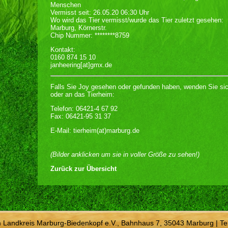
Menschen
Vermisst seit: 26.05.20 06:30 Uhr
Wo wird das Tier vermisst/wurde das Tier zuletzt gesehen:
Marburg, Körnerstr.
Chip Nummer: ********8759
Kontakt:
0160 874 15 10
janheering[at]gmx.de
Falls Sie Joy gesehen oder gefunden haben, wenden Sie sic
oder an das Tierheim:
Telefon: 06421-4 67 92
Fax: 06421-95 31 37
E-Mail: tierheim(at)marburg.de
(Bilder anklicken um sie in voller Größe zu sehen!)
Zurück zur Übersicht
m Landkreis Marburg-Biedenkopf e.V., Bahnhaus 7, 35043 Marburg | Te