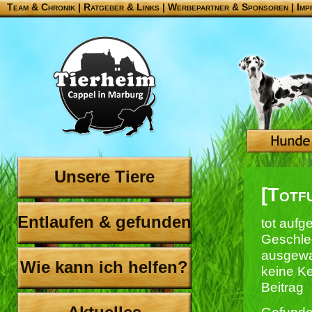
Team & Chronik
|
Ratgeber & Links
|
Werbepartner & Sponsoren
|
Imp
Unsere Tiere
[Totf
Entlaufen & gefunden
tot aufg
Geschle
ausgewa
Wie kann ich helfen?
keine K
Beitrag