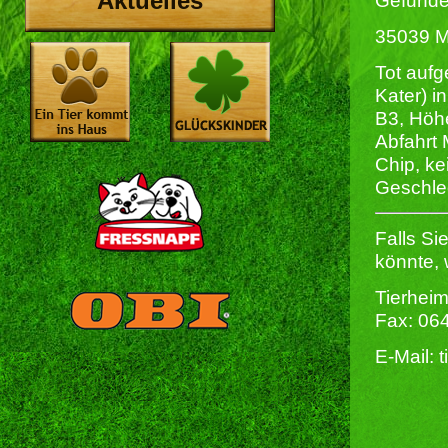
Aktuelles
Gefunde
35039 M
Tot auf
Kater) i
B3, Höhe
Abfahrt 
Chip, ke
Geschlec
Falls Si
könnte, 
Tierheim
Fax: 06
E-Mail: 