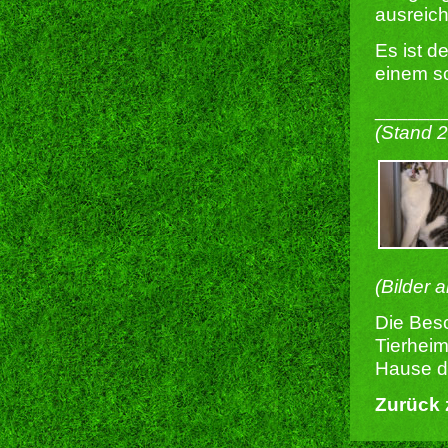
ausreic
Es ist d
einem s
______
(Stand 
(Bilder 
Die Besc
Tierheim
Hause du
Zurück 