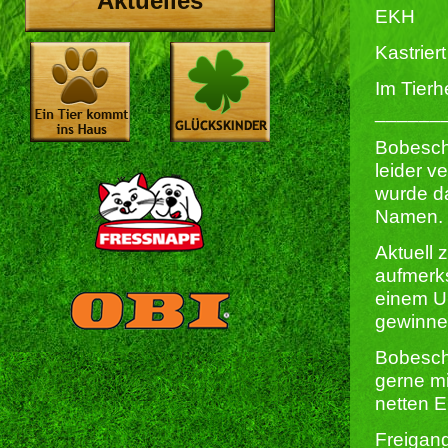
Aktuelles
EKH
Kastriert 
Im Tierh
______
Bobesch
leider v
wurde da
Namen.
Aktuell 
aufmerks
einem Um
gewinne
Bobesch 
gerne mi
netten E
Freigang