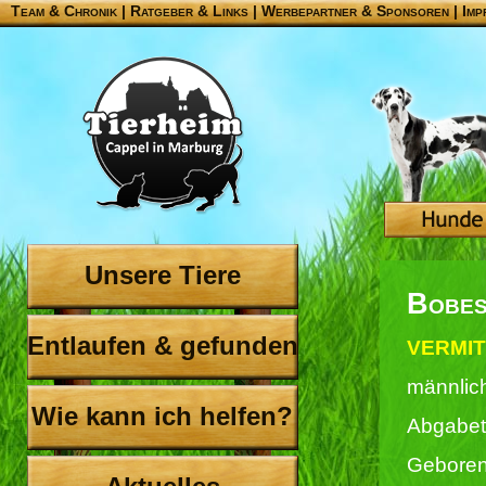
Team & Chronik
|
Ratgeber & Links
|
Werbepartner & Sponsoren
|
Imp
Unsere Tiere
Bobe
Entlaufen & gefunden
VERMIT
männlic
Wie kann ich helfen?
Abgabet
Geboren