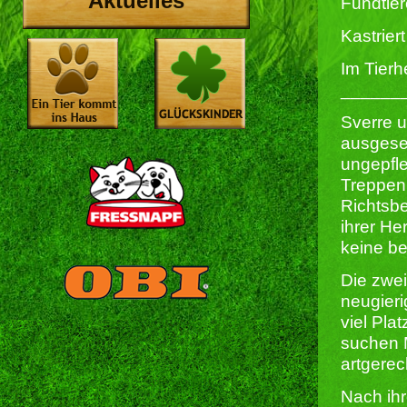
Aktuelles
Fundtier
Kastriert 
Im Tierh
______
Sverre 
ausgeset
ungepfle
Treppen
Richtsbe
ihrer He
keine b
Die zwei
neugier
viel Pla
suchen M
artgerec
Nach ihr