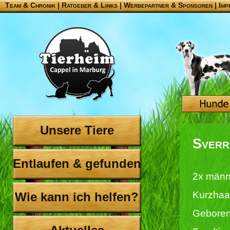
Team & Chronik
|
Ratgeber & Links
|
Werbepartner & Sponsoren
|
Imp
Unsere Tiere
Sverr
Entlaufen & gefunden
2x männ
Kurzhaa
Wie kann ich helfen?
Geboren