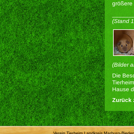
größere
______
(Stand 
(Bilder 
Die Besc
Tierheim
Hause du
Zurück 
Verein Tierheim Landkreis Marburg-Bieden