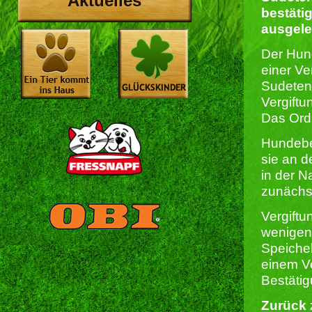
Aktuelles
bestätig
ausgele
Der Hund
einer Ve
Sudetens
Vergiftu
Das Ordn
Hundebes
sie an d
in der N
zunächst
Vergift
wenigen 
Speichel
einem Ve
Bestäti
Zurück 