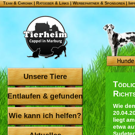
Team & Chronik
|
Ratgeber & Links
|
Werbepartner & Sponsoren
|
Imp
Unsere Tiere
Tödli
Richt
Entlaufen & gefunden
Wie dem
20.04.20
Wie kann ich helfen?
liegt a
etwa au
Sudeten