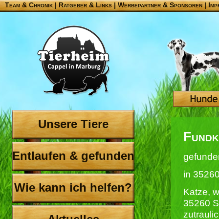
Team & Chronik
|
Ratgeber & Links
|
Werbepartner & Sponsoren
|
Imp
Unsere Tiere
Fundk
Entlaufen & gefunden
gefunde
in 35260
Wie kann ich helfen?
Katze, w
35260 St
zutraulic