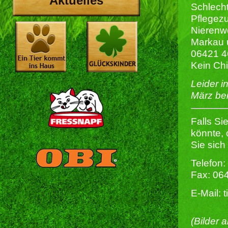
Aktuelles
Schlech
Pflegezu
Nierenwe
Markau 
06421 46
Kein Chi
Leider i
März bei
Falls Si
könnte,
Sie sich
Telefon:
Fax: 06
E-Mail: 
(Bilder 