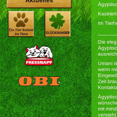
Aktuelles
Ägyptis
Kastriert 
Im Tierh
______
Die ele
Ägyptisc
ausreich
Umani is
wenn mit
Eingewö
Zeit bra
Kontakta
Ägyptis
wünschen
mit min
versteht