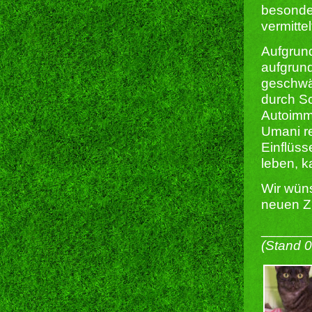
besonder
vermittel
Aufgrun
aufgrund
geschwä
durch Sc
Autoimm
Umani re
Einflüss
leben, k
Wir wüns
neuen Z
______
(Stand 