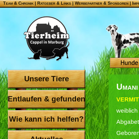
Team & Chronik
|
Ratgeber & Links
|
Werbepartner & Sponsoren
|
Imp
Unsere Tiere
Umani
Entlaufen & gefunden
VERMIT
weiblich
Wie kann ich helfen?
Abgabet
Geboren