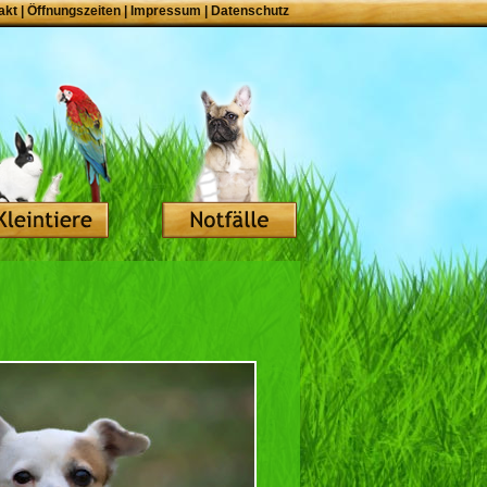
akt
|
Öffnungszeiten
|
Impressum
|
Datenschutz