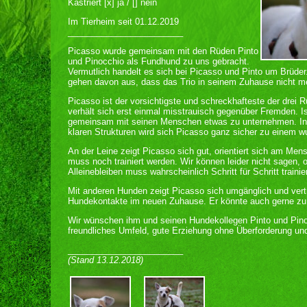
Kastriert [x] ja / [] nein
Im Tierheim seit 01.12.2019
________________________
Picasso wurde gemeinsam mit den Rüden Pinto
und Pinocchio als Fundhund zu uns gebracht.
Vermutlich handelt es sich bei Picasso und Pinto um Brüder.
gehen davon aus, dass das Trio in seinem Zuhause nicht me
Picasso ist der vorsichtigste und schreckhafteste der drei 
verhält sich erst einmal misstrauisch gegenüber Fremden. Is
gemeinsam mit seinen Menschen etwas zu unternehmen. In 
klaren Strukturen wird sich Picasso ganz sicher zu einem w
An der Leine zeigt Picasso sich gut, orientiert sich am M
muss noch trainiert werden. Wir können leider nicht sagen, 
Alleinebleiben muss wahrscheinlich Schritt für Schritt trainie
Mit anderen Hunden zeigt Picasso sich umgänglich und vertr
Hundekontakte im neuen Zuhause. Er könnte auch gerne zu e
Wir wünschen ihm und seinen Hundekollegen Pinto und Pino
freundliches Umfeld, gute Erziehung ohne Überforderung und
________________________
(Stand 13.12.2018)