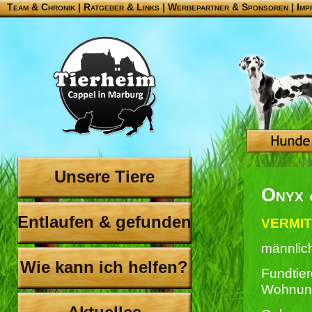
Team & Chronik
|
Ratgeber & Links
|
Werbepartner & Sponsoren
|
Imp
Unsere Tiere
Onyx 
Entlaufen & gefunden
VERMIT
männlich
Wie kann ich helfen?
Fundtier
Wohnun