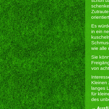
schon ba
schenken
Zutraute
orientie
Es würd
in ein n
kuscheln
Schmusep
wie alle
Sie kön
Freigäng
von acht
Interes
Kleinen 
langes L
für klei
des unbe
→ Ausfü