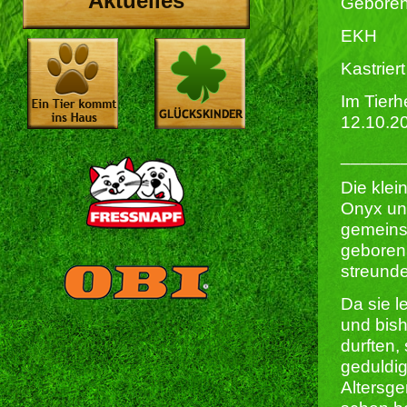
Aktuelles
Geboren
EKH
Kastriert 
Im Tierh
12.10.2
______
Die kle
Onyx un
gemeins
geboren
streund
Da sie 
und bish
durften,
geduldig
Altersge