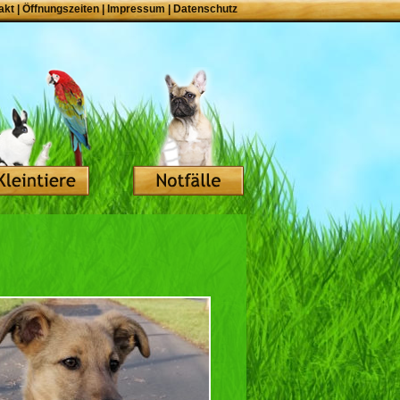
akt
|
Öffnungszeiten
|
Impressum
|
Datenschutz