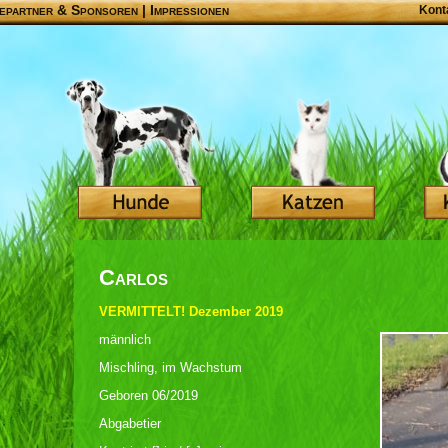
epartner & Sponsoren
|
Impressionen
Kont
Carlos
VERMITTELT! Dezember 2019
männlich
Mischling, im Wachstum
Geboren 06/2019
Abgabetier