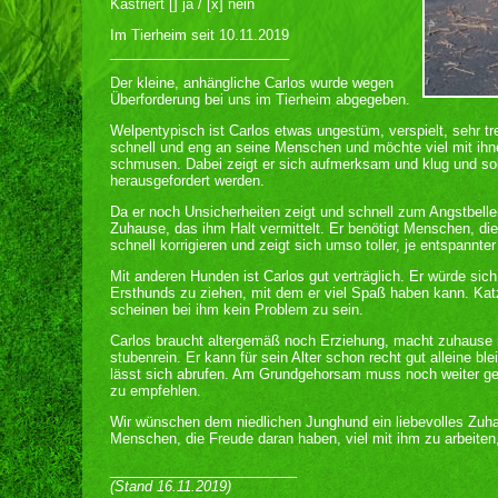
Kastriert [] ja / [x] nein
Im Tierheim seit 10.11.2019
_______________________
Der kleine, anhängliche Carlos wurde wegen
Überforderung bei uns im Tierheim abgegeben.
Welpentypisch ist Carlos etwas ungestüm, verspielt, sehr 
schnell und eng an seine Menschen und möchte viel mit ihne
schmusen. Dabei zeigt er sich aufmerksam und klug und soll
herausgefordert werden.
Da er noch Unsicherheiten zeigt und schnell zum Angstbeller
Zuhause, das ihm Halt vermittelt. Er benötigt Menschen, die 
schnell korrigieren und zeigt sich umso toller, je entspannt
Mit anderen Hunden ist Carlos gut verträglich. Er würde sich
Ersthunds zu ziehen, mit dem er viel Spaß haben kann. Katz
scheinen bei ihm kein Problem zu sein.
Carlos braucht altergemäß noch Erziehung, macht zuhause n
stubenrein. Er kann für sein Alter schon recht gut alleine bl
lässt sich abrufen. Am Grundgehorsam muss noch weiter gear
zu empfehlen.
Wir wünschen dem niedlichen Junghund ein liebevolles Zuha
Menschen, die Freude daran haben, viel mit ihm zu arbeiten
________________________
(Stand 16.11.2019)