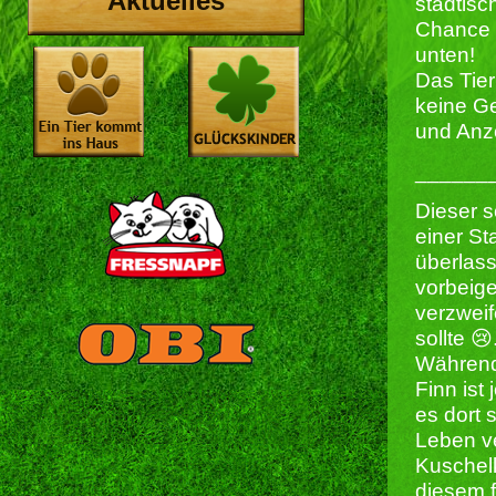
Aktuelles
städtisc
Chance 
unten!
Das Tie
keine Ge
und Anz
______
Dieser 
einer St
überlass
vorbeig
verzweif
sollte 
Während 
Finn ist 
es dort 
Leben ve
Kuschelk
diesem f