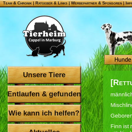
Team & Chronik
|
Ratgeber & Links
|
Werbepartner & Sponsoren
|
Imp
Unsere Tiere
[Rett
Entlaufen & gefunden
männlic
Mischli
Wie kann ich helfen?
Geboren
Finn ist