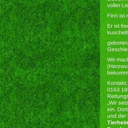
voller L
Finn ist
Er ist f
kuschelt
geboren
Geschlec
Wir mach
(Herzwur
bekomme
Kontakt:
0163 1
Rettung
„Wir set
ein. Dor
und der 
Tierhei