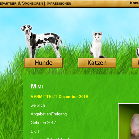
epartner & Sponsoren
|
Impressionen
Kont
Mimi
VERMITTELT! Dezember 2019
weiblich
Abgabetier/Freigang
Geboren 2017
EKH