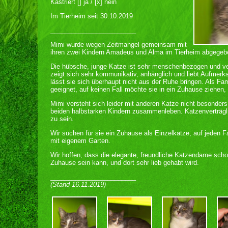
Kastriert [] ja / [x] nein
Im Tierheim seit 30.10.2019
________________________
Mimi wurde wegen Zeitmangel gemeinsam mit
ihren zwei Kindern Amadeus und Alma im Tierheim abgegeb
Die hübsche, junge Katze ist sehr menschenbezogen und ver
zeigt sich sehr kommunikativ, anhänglich und liebt Aufmerk
lässt sie sich überhaupt nicht aus der Ruhe bringen. Als Fa
geeignet, auf keinen Fall möchte sie in ein Zuhause ziehen, i
Mimi versteht sich leider mit anderen Katze nicht besonder
beiden halbstarken Kindern zusammenleben. Katzenverträgl
zu sein.
Wir suchen für sie ein Zuhause als Einzelkatze, auf jeden F
mit eigenem Garten.
Wir hoffen, dass die elegante, freundliche Katzendame scho
Zuhause sein kann, und dort sehr lieb gehabt wird.
________________________
(Stand 16.11.2019)