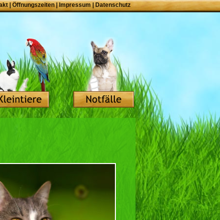
akt
|
Öffnungszeiten
|
Impressum
|
Datenschutz