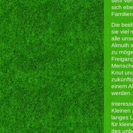
sehr ver
sich eb
Familien
Die bei
sie viel
alle uns
Almuth s
zu mögen
Freigang
Mensch
Knut un
zukünfti
einem Al
werden.
Interes
Kleinen 
langes L
für klei
des unbe