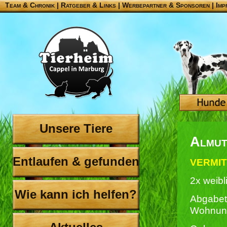
Team & Chronik
|
Ratgeber & Links
|
Werbepartner & Sponsoren
|
Imp
Unsere Tiere
Almut
Entlaufen & gefunden
VERMIT
2x weibl
Wie kann ich helfen?
Abgabet
Wohnun