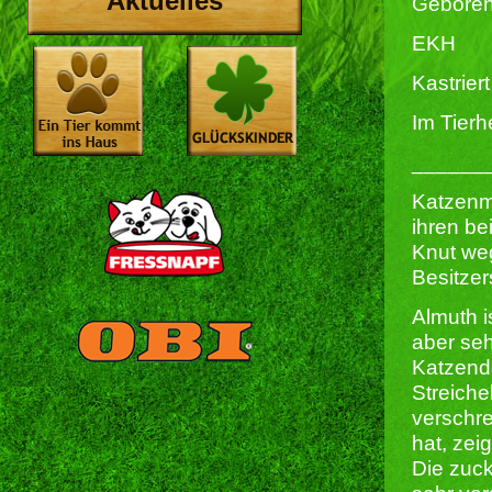
Aktuelles
Geboren
EKH
Kastriert 
Im Tierh
______
Katzenm
ihren be
Knut we
Besitzer
Almuth i
aber seh
Katzend
Streiche
verschre
hat, zei
Die zuc