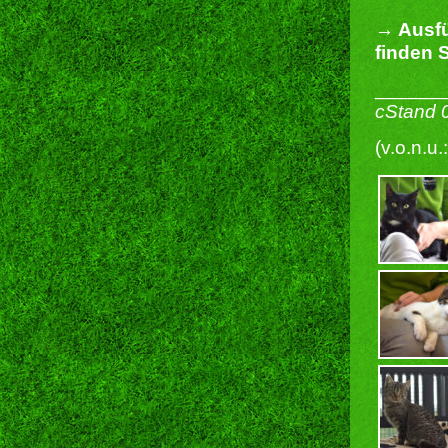
→ Ausfü
finden S
______
cStand 
(v.o.n.u