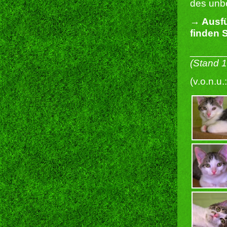
des unbe
→ Ausfü
finden S
______
(Stand 
(v.o.n.u