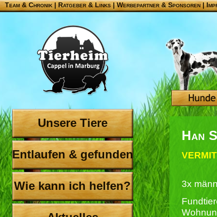
Team & Chronik
|
Ratgeber & Links
|
Werbepartner & Sponsoren
|
Imp
Unsere Tiere
Han S
Entlaufen & gefunden
VERMIT
3x männ
Wie kann ich helfen?
Fundtier
Wohnun