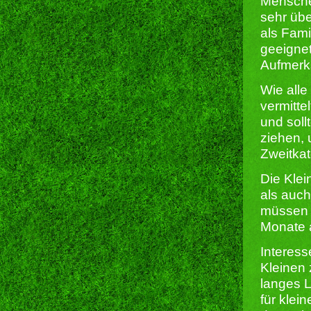
Mensche
sehr übe
als Fami
geeigne
Aufmerks
Wie alle
vermitte
und soll
ziehen,
Zweitka
Die Klei
als auc
müssen s
Monate a
Interes
Kleinen 
langes L
für klei