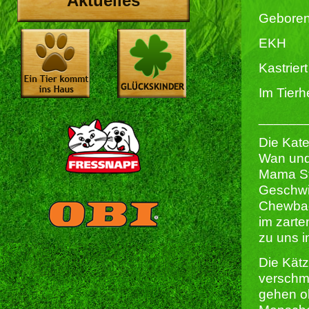
Aktuelles
Geboren
EKH
Kastriert 
Im Tierh
______
Die Kat
Wan und
Mama St
Geschwi
Chewba
im zarte
zu uns i
Die Kätz
verschmu
gehen o