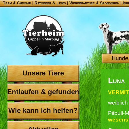
Team & Chronik
|
Ratgeber & Links
|
Werbepartner & Sponsoren
|
Imp
Unsere Tiere
Luna
Entlaufen & gefunden
VERMIT
weiblich
Wie kann ich helfen?
Pitbull-
wesenst