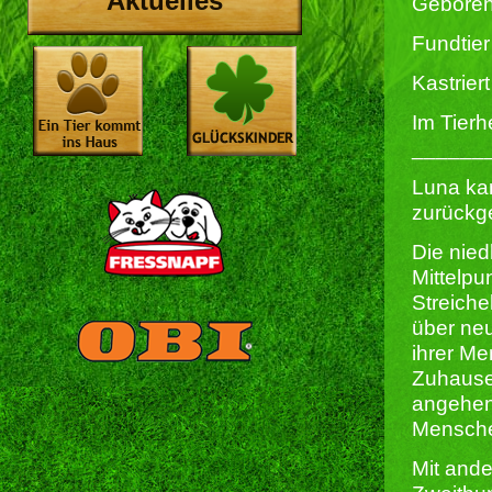
Aktuelles
Geboren
Fundtier
Kastriert 
Im Tierh
______
Luna kam
zurückg
Die nied
Mittelpu
Streiche
über neu
ihrer Me
Zuhause,
angehen 
Mensche
Mit ande