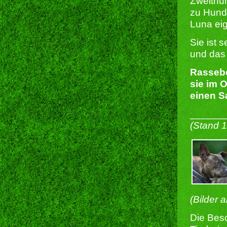
Zweithun
zu Hund
Luna eig
Sie ist 
und das 
Rassebe
sie im 
einen 
______
(Stand 
(Bilder 
Die Besc