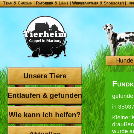
Team & Chronik
|
Ratgeber & Links
|
Werbepartner & Sponsoren
|
Imp
Unsere Tiere
Fundk
Entlaufen & gefunden
gefunde
in 3503
Wie kann ich helfen?
Kleiner 
draußen
wurde a