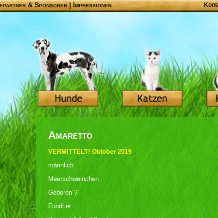
epartner & Sponsoren
|
Impressionen
Kont
Amaretto
VERMITTELT! Oktober 2019
männlich
Meerschweinchen
Geboren ?
Fundtier