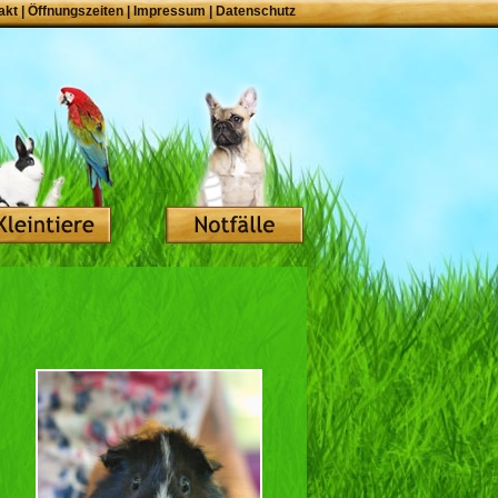
akt
|
Öffnungszeiten
|
Impressum
|
Datenschutz