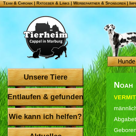
Team & Chronik
|
Ratgeber & Links
|
Werbepartner & Sponsoren
|
Imp
Unsere Tiere
Noah
Entlaufen & gefunden
VERMIT
männlic
Wie kann ich helfen?
Abgabet
Geboren