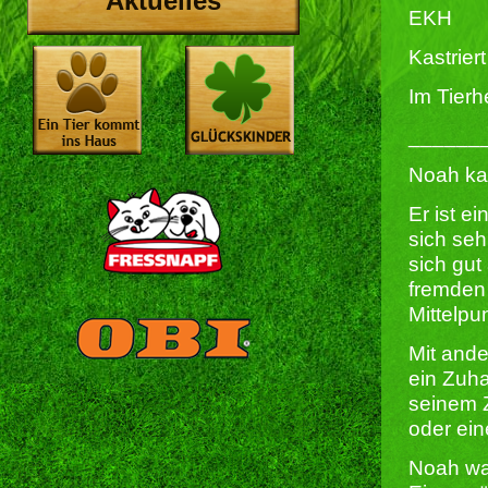
Aktuelles
EKH
Kastriert 
Im Tierh
______
Noah ka
Er ist e
sich seh
sich gut
fremden 
Mittelpu
Mit ande
ein Zuh
seinem Z
oder ein
Noah wa