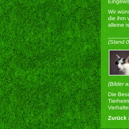
Eingewö
Wir wün
die ihm 
alleine is
______
(Stand 
(Bilder 
Die Besc
Tierheim
Verhalte
Zurück 