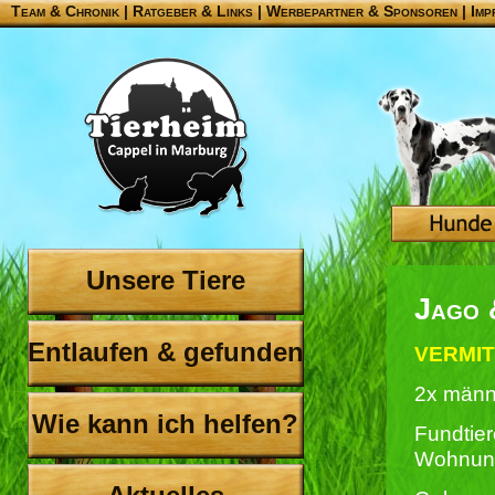
Team & Chronik
|
Ratgeber & Links
|
Werbepartner & Sponsoren
|
Imp
Unsere Tiere
Jago 
Entlaufen & gefunden
VERMIT
2x männ
Wie kann ich helfen?
Fundtier
Wohnun