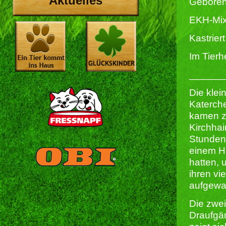
Aktuelles
Geboren
EKH-Mi
Kastriert 
Im Tierh
______
Die klei
Katerch
kamen z
Kirchhai
Stunden 
einem H
hatten, 
ihren vi
aufgewa
Die zwei
Draufgä