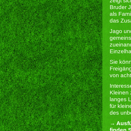
zeigt s
Bruder J
als Fami
das Zus
Jago un
gemeins
zueinand
Einzelha
Sie kön
Freigäng
von acht
Interes
Kleinen 
langes L
für klei
des unbe
→ Ausfü
finden S