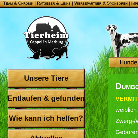
Team & Chronik
|
Ratgeber & Links
|
Werbepartner & Sponsoren
|
Imp
Unsere Tiere
Dumbo
Entlaufen & gefunden
VERMITT
weiblich
Wie kann ich helfen?
Zwerg-/
Geboren