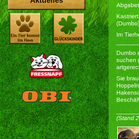
Aktuelles
Abgabet
Kastriert
(Dumbo
Im Tierh
______
Dumbo u
suchen 
artgere
Sie brau
Hoppeln
Hakensc
Beschäft
______
(Stand 