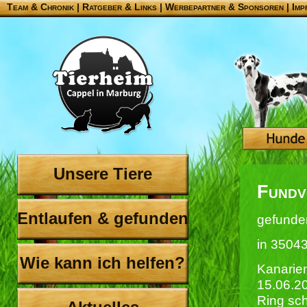
Team & Chronik
|
Ratgeber & Links
|
Werbepartner & Sponsoren
|
Imp
Unsere Tiere
Fundv
Entlaufen & gefunden
gefunde
in 3504
Wie kann ich helfen?
Kanarien
15.06.2
Ring sc