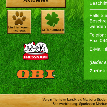
Aktuelles
Beschrif
Falls Si
Beschrei
wenden S
Telefon:
Fax: 06
E-Mail: 
(Bilder 
Zurück 
Verein Tierheim Landkreis Marburg-Bieden
Bankverbindung: Sparkasse Marbur