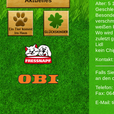
Aktuelles
Alter: 5 
Geschlec
Besonde
verschmu
weißen F
Wo wird 
zuletzt 
Lidl
kein Chi
Kontakt:
Falls Si
an den o
Telefon:
Fax: 06
E-Mail: 