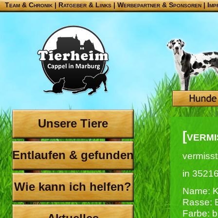
Team & Chronik
|
Ratgeber & Links
|
Werbepartner & Sponsoren
|
Imp
Unsere Tiere
[vermi
Entlaufen & gefunden
vermisst
in 3521
Wie kann ich helfen?
Name: Ki
Rasse:
Farbe: b