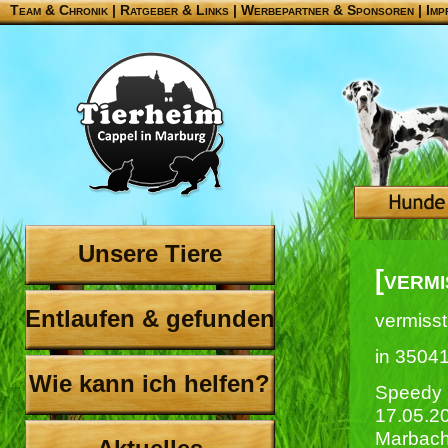
Team & Chronik
|
Ratgeber & Links
|
Werbepartner & Sponsoren
|
Imp
Unsere Tiere
[verm
Entlaufen & gefunden
vermisst
in 3504
Wie kann ich helfen?
Speedy (
17.05.2
Marbach