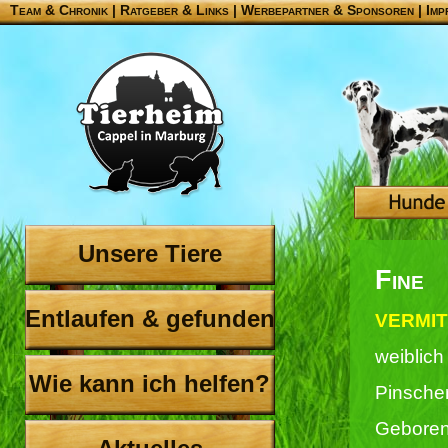
Team & Chronik
|
Ratgeber & Links
|
Werbepartner & Sponsoren
|
Imp
Unsere Tiere
Fine
Entlaufen & gefunden
VERMIT
weiblich
Wie kann ich helfen?
Pinscher
Geboren