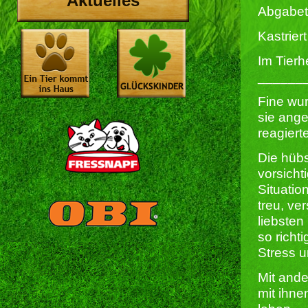
Aktuelles
Abgabet
Kastriert 
Im Tierh
______
Fine wu
sie ang
reagierte
Die hübs
vorsicht
Situatio
treu, v
liebsten
so richt
Stress u
Mit and
mit ihne