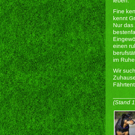
leben.
Fine ken
kennt Gr
Nur das 
bestenfa
Eingewöhn
einen ru
berufstä
im Ruhes
Wir such
Zuhause
Fährtent
______
(Stand 