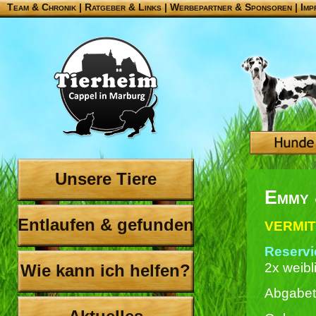
Team & Chronik
|
Ratgeber & Links
|
Werbepartner & Sponsoren
|
Imp
Unsere Tiere
Emmy 
Entlaufen & gefunden
VERMIT
Reservie
2x weibl
Wie kann ich helfen?
Abgabet