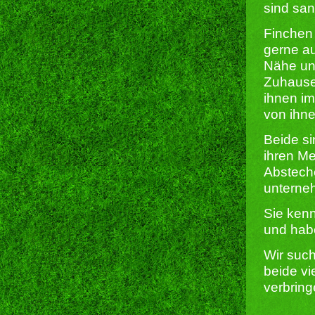
sind san
Finchen
gerne a
Nähe un
Zuhause 
ihnen im
von ihne
Beide si
ihren Me
Abstech
unterne
Sie ken
und habe
Wir suc
beide vi
verbring
______