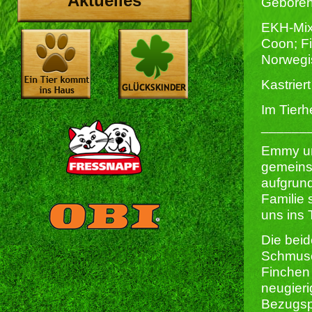
Aktuelles
Geboren
EKH-Mi
Coon; F
Norwegi
Kastriert 
Im Tierh
______
Emmy u
gemeins
aufgrund
Familie
uns ins 
Die bei
Schmuse
Finchen
neugieri
Bezugsp