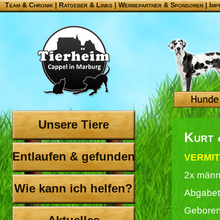
Team & Chronik
|
Ratgeber & Links
|
Werbepartner & Sponsoren
|
Imp
Unsere Tiere
Kurt 
Entlaufen & gefunden
VERMIT
2x männ
Wie kann ich helfen?
Abgabet
Geboren