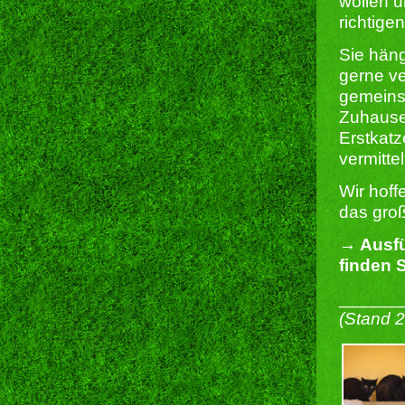
wollen u
richtige
Sie häng
gerne ve
gemeins
Zuhause
Erstkatz
vermittel
Wir hoff
das gro
→ Ausfü
finden S
______
(Stand 