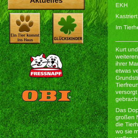
Aktuelles
EKH
Kastriert 
Im Tierh
______
Kurt und
weitere
ihrer Ma
etwas ve
Grundst
Tierfre
versorgt
gebracht
Das Dop
großen 
die Tier
wo sie m