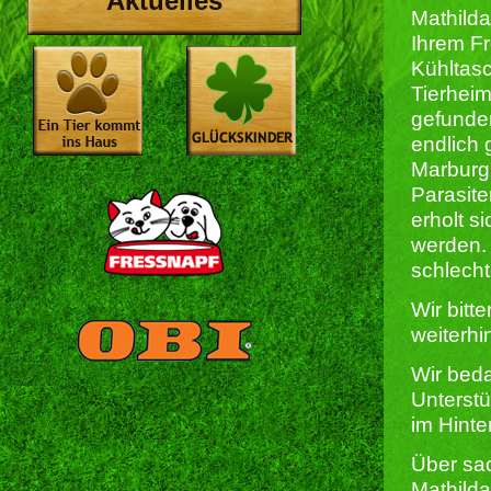
Aktuelles
Mathild
Ihrem Fr
Kühltas
Tierheim
gefunden
endlich g
Marburg 
Parasite
erholt s
werden. 
schlech
Wir bitt
weiterhi
Wir beda
Unterstü
im Hinte
Über sa
Mathilda