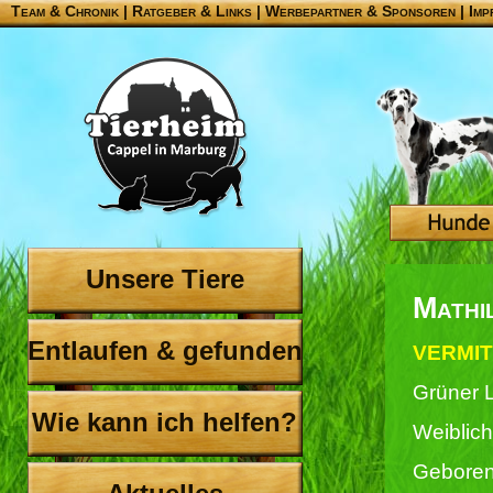
Team & Chronik
|
Ratgeber & Links
|
Werbepartner & Sponsoren
|
Imp
Unsere Tiere
Mathi
Entlaufen & gefunden
VERMIT
Grüner 
Wie kann ich helfen?
Weiblich
Geboren