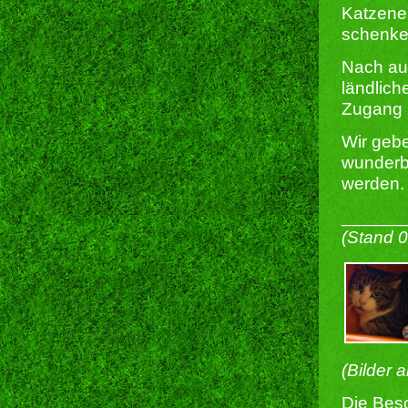
Katzener
schenke
Nach au
ländlich
Zugang 
Wir gebe
wunderb
werden.
______
(Stand 
(Bilder 
Die Besc