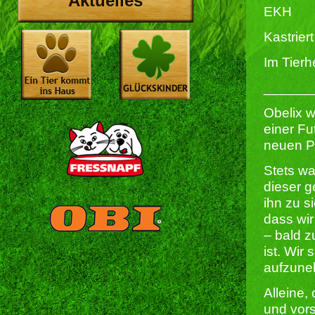
Aktuelles
EKH
Kastriert 
Im Tierh
______
Obelix w
einer Fu
neuen Pl
Stets wa
dieser g
ihn zu s
dass wir
– bald z
ist. Wir
aufzune
Alleine,
und vors