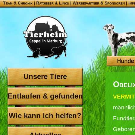
Team & Chronik
|
Ratgeber & Links
|
Werbepartner & Sponsoren
|
Imp
Unsere Tiere
Obeli
Entlaufen & gefunden
VERMIT
männlic
Wie kann ich helfen?
Fundtier
Geboren