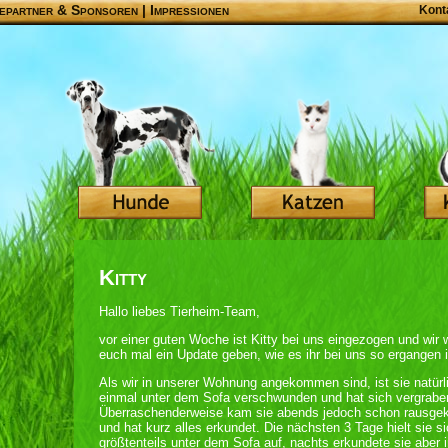
epartner & Sponsoren
|
Impressionen
Kont
Kitty
Hallo liebes Tierheim-Team,
vor einer guten Woche ist Kitty bei uns eingezogen und wir 
euch mal ein Update geben, wie es ihr bei uns so ergangen i
Als wir in unserer Wohnung angekommen sind, ist sie natürli
einmal unter dem Sofa verschwunden und hat sich vergrabe
Überraschenderweise kam sie abends jedoch schon rausgek
und hat kurz alles erkundet. Die nächsten 3 Tage hielt sie s
größtenteils unter dem Sofa auf, nachts erkundete sie aber