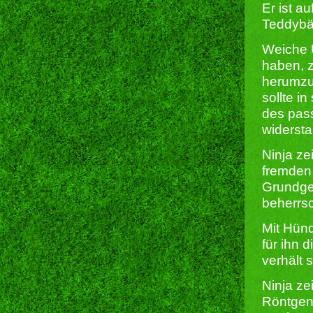
Er ist a
Teddybä
Weiche 
haben, z
herumzus
sollte i
des pas
widersta
Ninja z
fremden
Grundgeh
beherrsc
Mit Hünd
für ihn 
verhält 
Ninja ze
Röntgenb