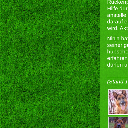
Rückenpr
Hilfe d
anstelle
darauf e
wird. Ak
Ninja ha
seiner g
hübschen
erfahren
dürfen u
______
(Stand 