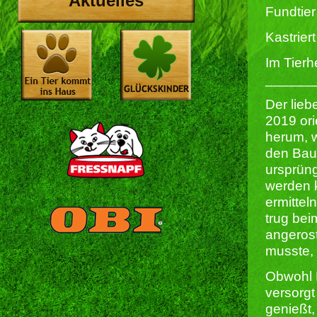
Aktuelles
Fundtier
Kastriert 
Im Tierh
______
Der lieb
2019 ori
herum, w
den Bauh
ursprüng
werden k
ermittel
trug bei
angeros
musste,
Obwohl N
versorgt
genießt