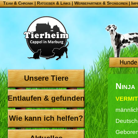
Team & Chronik
|
Ratgeber & Links
|
Werbepartner & Sponsoren
|
Imp
Unsere Tiere
Ninja
Entlaufen & gefunden
VERMITT
männlic
Wie kann ich helfen?
Deutsch
Geboren